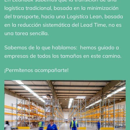
logística tradicional, basada en la minimización
del transporte, hacia una Logistíca Lean, basada
en la reducción sistemática del Lead Time, no es
una tarea sencilla.
Sabemos de lo que hablamos: hemos guiado a
empresas de todos los tamaños en este camino.
¡Permítenos acompañarte!
AMPLIAR