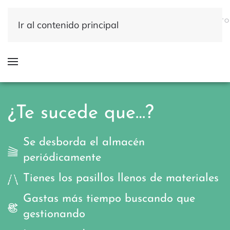
QUÉ
DÓNDE
QUIÉNES
INICIO
RESULTADOS
CONTACTO
Ir al contenido principal
HACEMOS
HACEMOS
SOMOS
¿Te sucede que…?
Se desborda el almacén
periódicamente
Tienes los pasillos llenos de materiales
Gastas más tiempo buscando que
gestionando