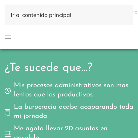
QUÉ
DÓNDE
QUIÉNES
INICIO
RESULTADOS
CONTACTO
Ir al contenido principal
HACEMOS
HACEMOS
SOMOS
¿Te sucede que…?
Mis procesos administrativos son mas
lentos que los productivos.
La burocracia acaba acaparando toda
mi jornada
Me agota llevar 20 asuntos en
paralelo