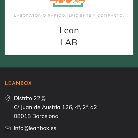
LABORATORIO RÁPIDO, EFICIENTE Y COMPACTO.
Lean
LAB
LEANBOX
Distrito 22@
C/ Juan de Austria 126, 4º, 2ª, d2
08018 Barcelona
info@leanbox.es