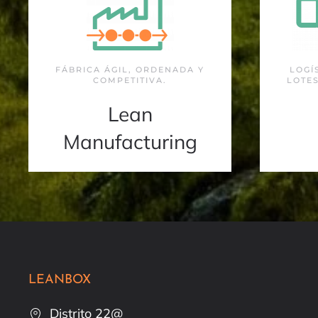
FÁBRICA ÁGIL, ORDENADA Y
LOGÍ
COMPETITIVA.
LOTES
Lean
Manufacturing
LEANBOX
Distrito 22@