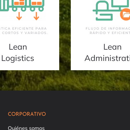
STICA EFICIENTE PARA
FLUJO DE INFORMA
 CORTOS Y VARIADOS.
RÁPIDO Y EFICIEN
Lean
Lean
Logistics
Administrat
CORPORATIVO
Quiénes somos