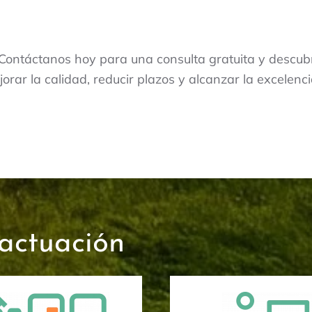
o? Contáctanos hoy para una consulta gratuita y des
orar la calidad, reducir plazos y alcanzar la excelenci
actuación