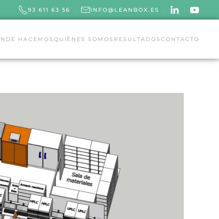
93 611 63 56
INFO@LEANBOX.ES
NDE HACEMOS
QUIÉNES SOMOS
RESULTADOS
CONTACTO