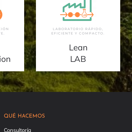
CIÓN
LABORATORIO RÁPIDO,
TE.
EFICIENTE Y COMPACTO.
Lean
ion
LAB
QUÉ HACEMOS
Consultoría