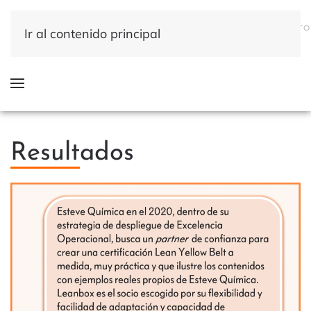
QUÉ
DÓNDE
QUIÉNES
INICIO
RESULTADOS
CONTACTO
Ir al contenido principal
HACEMOS
HACEMOS
SOMOS
Resultados