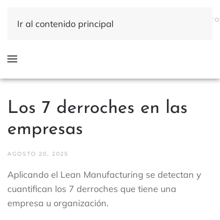
QUÉ
DÓNDE
QUIÉNES
INICIO
RESULTADOS
CONTACTO
Ir al contenido principal
HACEMOS
HACEMOS
SOMOS
Los 7 derroches en las
empresas
AGOSTO 20, 2025
Aplicando el Lean Manufacturing se detectan y
cuantifican los 7 derroches que tiene una
empresa u organización.