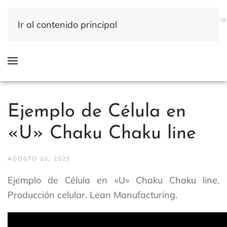
QUÉ
DÓNDE
QUIÉNES
INICIO
RESULTADOS
CONTACTO
Ir al contenido principal
HACEMOS
HACEMOS
SOMOS
Ejemplo de Célula en
«U» Chaku Chaku line
AGOSTO 20, 2025
Ejemplo de Célula en «U» Chaku Chaku line
.
Producción celular. Lean Manufacturing.